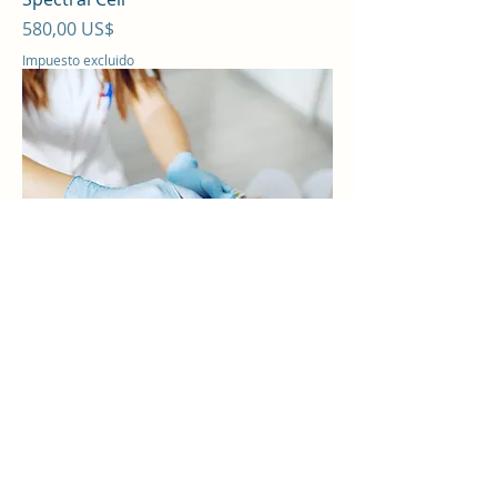
Precio
580,00 US$
Impuesto excluido
Special Labs
Precio
600,00 US$
Impuesto excluido