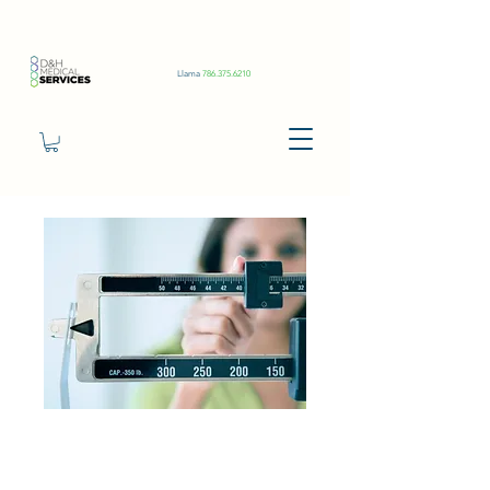
Llama
786.375.6210
Semaglutide
2 months