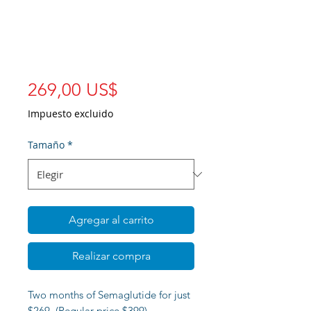
extra 10%
OFF
Precio
269,00 US$
Impuesto excluido
Tamaño
*
Agregar al carrito
Realizar compra
Two months of Semaglutide for just
$269. (Regular price $399)